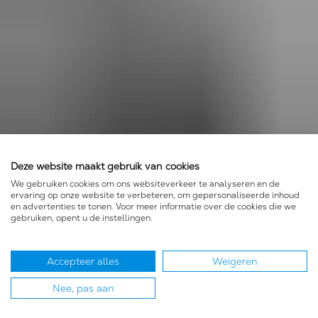
Deze website maakt gebruik van cookies
We gebruiken cookies om ons websiteverkeer te analyseren en de
BESCHERMING TEGEN
ervaring op onze website te verbeteren, om gepersonaliseerde inhoud
WINDRUIS
en advertenties te tonen. Voor meer informatie over de cookies die we
gebruiken, opent u de instellingen.
Shush Biker earplugs dempen het lawaai
van windruis onder de helm. Bij een snelheid
Accepteer alles
Weigeren
van 100 km/uur kan windruis al een volume
Nee, pas aan
produceren van 95 dB. Dat betekent dat je